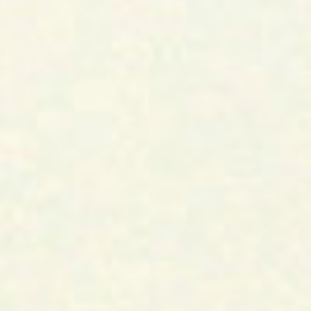
Tai Chi Chuan
Qi Gong
Muay Thai Boran
Kontakt
Impressum & Disclaimer
Datenschutzerklärung