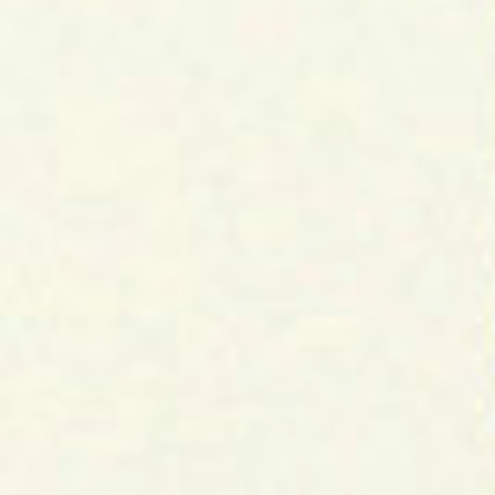
Inhaltsverzeichnis
Neuigkeiten
Probetraining
Trainingszeiten
Mitgliedsbeitrag
Bücher
Philosophie
Schule & Stil
Kung Fu